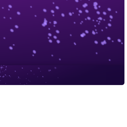
Oyunlarımız
İletişim
Ad Soyad