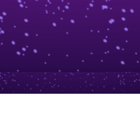
ıl Oynanır?